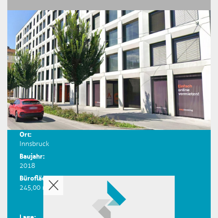
Ort:
Innsbruck
Baujahr:
2018
Bürofläche:
245,00 m²
Lage: