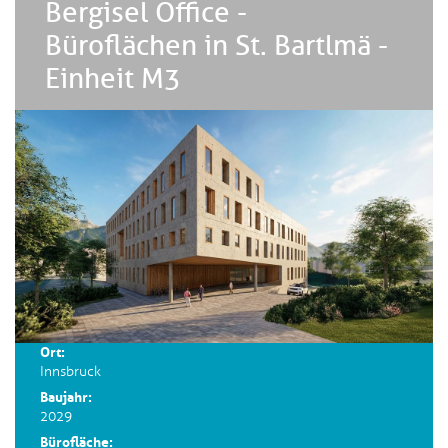
Bergisel Office -
Büroflächen in St. Bartlmä -
Einheit M3
Ort:
Innsbruck
Baujahr:
2029
Bürofläche: