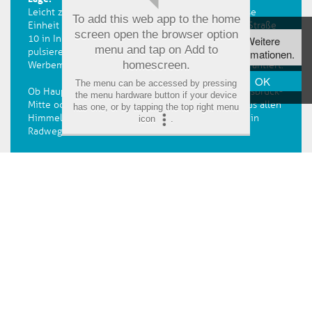
Leicht zu finden und sehr gut erreichbar, liegt diese
To add this web app to the home
Einheit im Erdgeschoss des Hauses Anton-Melzer-Straße
Diese Webseite
screen open the browser option
10 in Innsbruck. Durch die unmittelbare Nähe zum
Weitere
verwendet Cookies,
menu and tap on
Add to
pulsierenden Südring sind hier beste
Informationen.
um die
homescreen
.
Werbemöglichkeiten und perfekte Sichtbarkeit garantiert.
Bedienfreundlichkeit
OK
The menu can be accessed by pressing
zu erhöhen.
Ob Haupt- oder Westbahnhof, Autobahnknoten Innsbruck-
the menu hardware button if your device
Mitte oder Öffianbindung - die Erreichbarkeit ist aus allen
has one, or by tapping the top right menu
Himmelsrichtungen perfekt! Zudem wird derzeit ein
icon
.
Radweg errichtet.
DETAILS
(aktuelle Seite)
Nächste Immobilien Seite
1
2
3
4
»
Kontakt
AGB
Impressum
Datenschutz