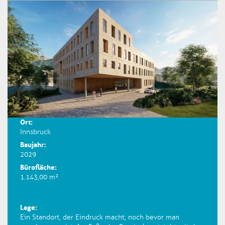
Ort:
Innsbruck
Baujahr:
2029
Bürofläche:
1.143,00 m²
Lage:
Ein Standort, der Eindruck macht, noch bevor man